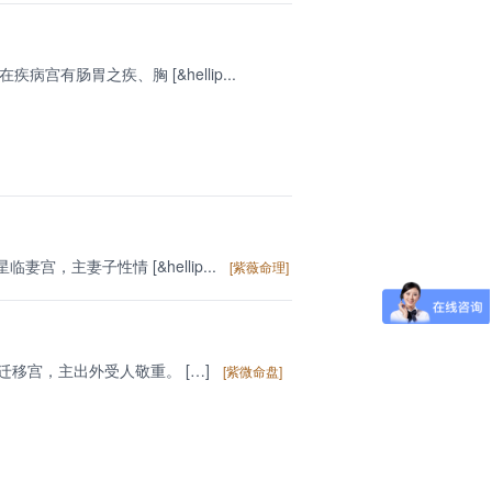
宫有肠胃之疾、胸 [&hellip...
宫，主妻子性情 [&hellip...
[紫薇命理]
迁移宫，主出外受人敬重。 […]
[紫微命盘]