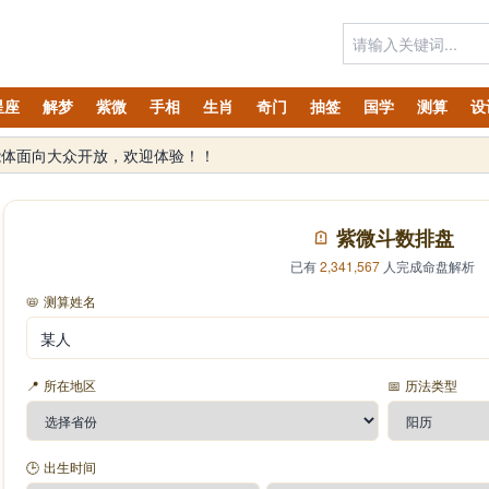
星座
解梦
紫微
手相
生肖
奇门
抽签
国学
测算
设
紫微斗数排盘
已有
2,341,567
人完成命盘解析
📛
测算姓名
📍
所在地区
📅
历法类型
🕒
出生时间