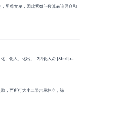
别，男尊女卑，因此紫微斗数算命论男命和
、化出。 2四化入命 [&hellip...
足取，而所行大小二限吉星林立，禄