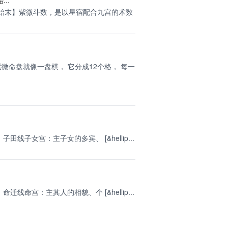
透始末】紫微斗数，是以星宿配合九宫的术数
微命盘就像一盘棋， 它分成12个格， 每一
子女宫：主子女的多宾、 [&hellip...
命宫：主其人的相貌、个 [&hellip...