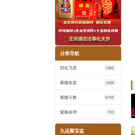
分类导航
四化飞星
1085
紫微命盘
1636
紫微斗数
9795
紫薇命理
703
九运聚宝盆