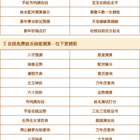
手机号码测吉凶
宝宝在线起名字
姓名配对测算缘分
紫微斗数一生精批
新年事业财运预测
月老姻缘算婚姻
新年祈福点灯
在线自助百分起名
Ξ
在线免费娱乐抽签测算 - 往下更精彩
八字预测
星座测算
抽签运势
配对缘分
康熙字典
黄历查询
文王神卦
万年历查询
六十四卦
运势测算
号码测吉凶
姓名测试打分
手纹在线运势
三生三世财运书
生男生女清宫表
眼跳测吉凶
周公解梦自助查询
万年历查询
八字排盘
六爻排盘