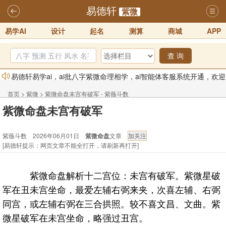
易德轩
紫微
易学AI
设计
起名
测算
商城
APP
查 询
易德轩易学ai，ai批八字紫微命理相学，ai智能体客服系统开通，欢迎
体验！！
2025-07-01
首页
>
紫微
>
紫微命盘未宫有破军 - 紫薇斗数
易德轩网重构及升能完成，欢迎大家来体验新程序及感觉！！
紫微命盘未宫有破军
2025-07-01
紫薇斗数 2026年06月01日
紫微命盘
文章
2026年化太岁锦囊属马、鼠、牛、龙、兔、狗、鸡生肖化太岁开始预
[易德轩提示：网页文章不能全打开，请刷新再打开]
订！！
2025-10-01
2026丙午年铁笔居士精批年运说明
2025-10-12
紫微命盘解析十二宫位：未宫有破军。紫微星破
易德轩首席风水大师铁笔居士简介！！
2021-9-2
军在丑未宫坐命，最爱左辅右弼来夹，次喜左辅、右弼
易德轩通告：本网站易德轩商标及LOGO注册声明
2021-9-7
同宫，或左辅右弼在三合拱照。较不喜文昌、文曲。紫
微星破军在未宫坐命，略强过丑宫。