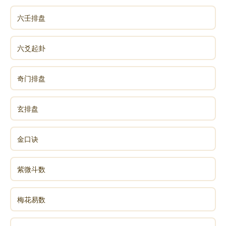
六壬排盘
六爻起卦
奇门排盘
玄排盘
金口诀
紫微斗数
梅花易数