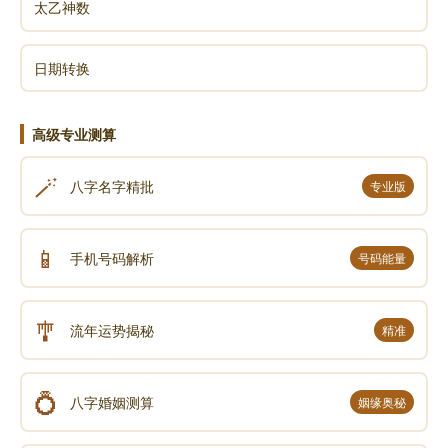
太乙神数
日期转换
高级专业测算
🪄
八字名字精批
专业版
📱
手机号码解析
号码能量
🎐
流年运势揭秘
精准
💍
八字婚姻测算
姻缘奥秘