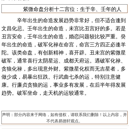
紫微命盘分析十二宫位：生于辛、壬年的人
辛年出生的命造发展趋势非常好，但不适合逢到
文昌化忌。壬年出生的命造，未宫比丑宫好的多。若是
丑宫安命，壬年出生的命造，婚恋问题较比较严重。癸
年出生的命造，破军化禄在命宫，命宫三方四正必逢羊
陀。该类命盘，有创新精神，喜开辟。丑未宫的紫微星
破军，通常喜行太阴星运、成都天府运。遇破军化禄、
贪狼化禄，多出现意外财。紫微星化权而无吉星者，多
做少成，易暴出狂跌。行武曲七杀的运，特别注意健
康。行廉贞贪狼的运，事业多有发展，在后半年得发展
趋势。破军坐命，走天机的运较通常。
声明：部分内容来于网络，如有侵权，请联系我们删除！以上内容，并
不代表易德轩观点。