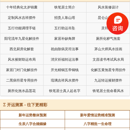
十年经典化太岁锦囊
铁笔居士简介
风水装修设计
定制风水吉祥摆件
招贵人靠山塔
昆仑山五色土
五行功能调理手链
五行助运吊坠
灵符符咒
阳宅流年九星化解挂件
家居补缺角牌
厕所化秽气煞套
西北厨房化解套
祝由除病灵符法事
茅山大师风水挂画
风水摧财助运布局
消灾祈福转运法事
文昌读书考试风水局
家居门对门化解挂件
开光精铜五帝铜钱
化解五黄煞星专用挂件
二黑病符星专用挂件
琉璃吉祥风水摆件
九运转运摧财摆件
厕所化煞水晶莲花
铁笔居士真人起名字
铁笔居士批命看风水
Ξ
开运测算 - 往下更精彩
新年运势整体预测
新年爱情运势精准预测
生辰八字合婚姻缘
八字精批一生命理