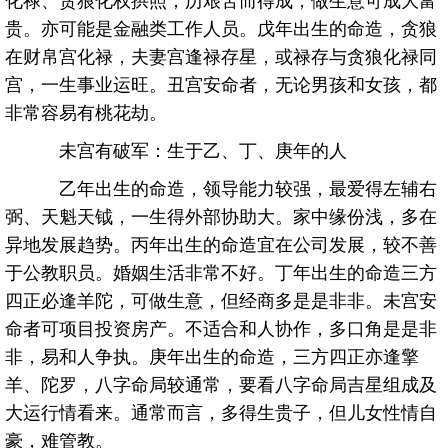
贵。亦可能是金融类工作人员。戊年出生的命造，贪狼
在财帛宫化禄，夫妻宫逢禄存星，或禄存与贪狼化禄同
宫，一生事业运旺。丑宫安命者，无论男孩和女孩，都
非常容易有桃花劫。
未宫有破军：生于乙、丁、庚年的人
乙年出生的命造，领导能力较强，最爱得左辅右
弼、天魁天钺，一生得外部协助大。家中缘份浅，多在
异地发展趋势。丙年出生的命造宜在公司发展，较不善
于公教职员。婚姻生活非常不好。丁年出生的命造三方
四正必逢羊陀，可做生意，但经商多是是非非。未宫安
命者可项目投资房产。不适合和人协作，多口角是是非
非，易和人争执。庚年出生的命造，三方四正亦逢擎
羊、陀罗，八字命局较通常，要看八字命局吉星组成及
大运行情看来。通常而言，多得生贵子，但儿女性情自
豪，难管教。