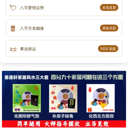
💘
八字爱情运势
发现真爱
🧧
八字月老姻缘
勇敢求爱
📜
事业财运
2025 新版